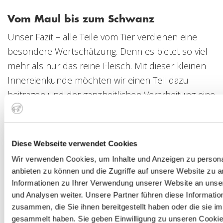
Vom Maul bis zum Schwanz
Unser Fazit – alle Teile vom Tier verdienen eine
besondere Wertschätzung. Denn es bietet so viel
mehr als nur das reine Fleisch. Mit dieser kleinen
Innereienkunde möchten wir einen Teil dazu
beitragen und der ganzheitlichen Verarbeitung eine
Bühne bieten. Weil wir finden, dass das wahre
Fleischglück über die Filet-Kultur hinaus geht. Als
kleine Anregung haben wir diese Rezepte von
Diese Webseite verwendet Cookies
Knochenmark
,
Onglet
und
Rinderherz
für euch
Wir verwenden Cookies, um Inhalte und Anzeigen zu personal
ausgesucht.
anbieten zu können und die Zugriffe auf unsere Website zu 
Informationen zu Ihrer Verwendung unserer Website an unse
und Analysen weiter. Unsere Partner führen diese Informati
Zunge, Onglet, Herz & Nieren von richtig guten
zusammen, die Sie ihnen bereitgestellt haben oder die sie 
Tieren findet ihr natürlich auf unserem
gesammelt haben. Sie geben Einwilligung zu unseren Cookie