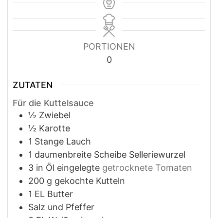
PORTIONEN
0
ZUTATEN
Für die Kuttelsauce
½
Zwiebel
½
Karotte
1
Stange Lauch
1
daumenbreite Scheibe Selleriewurzel
3
in
Öl eingelegte
getrocknete Tomaten
200
g
gekochte Kutteln
1
EL Butter
Salz und Pfeffer