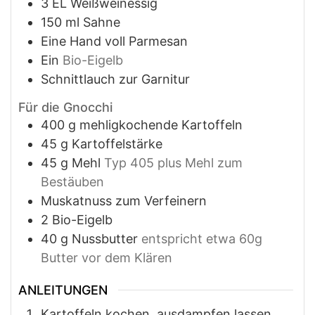
3
EL Weißweinessig
150
ml
Sahne
Eine Hand voll Parmesan
Ein
Bio-Eigelb
Schnittlauch zur Garnitur
Für die Gnocchi
400
g
mehligkochende Kartoffeln
45
g
Kartoffelstärke
45
g
Mehl
Typ 405 plus Mehl zum
Bestäuben
Muskatnuss zum Verfeinern
2
Bio-Eigelb
40
g
Nussbutter
entspricht etwa 60g
Butter vor dem Klären
ANLEITUNGEN
Kartoffeln kochen, ausdampfen lassen