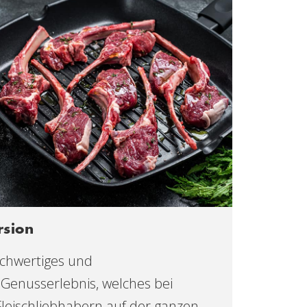
rsion
ochwertiges und
Genusserlebnis, welches bei
leischliebhabern auf der ganzen