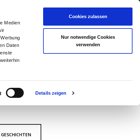
GESCHÄFT EINTRAGEN
Cookies zulassen
N
SHOP
STEAKSUCHE
AKADEMIE
le Medien
ir
Nur notwendige Cookies
, Werbung
verwenden
ren Daten
ienste
weiterhin
g
Details zeigen
GESCHICHTEN