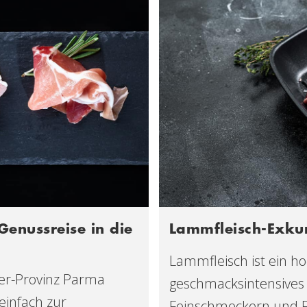
Genussreise in die
Lammfleisch-Exku
Lammfleisch ist ein h
er-Provinz Parma
geschmacksintensives 
infach zur
Feinschmeckern und F