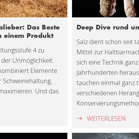
alieber: Das Beste
Deep Dive rund um
in einem Produkt
Salz dient schon seit 
ltungsstufe 4 zu
Mittel zur Haltbarmac
 der Unmöglichkeit.
sich eine Technik ganz
 kombiniert Elemente
Jahrhunderten herauskr
er Schweinehaltung,
tauchen einmal ganz t
 maximieren. Und das
verschiedenen Heran
Konservierungsmethod
WEITERLESEN