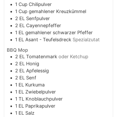
1
Cup
Chilipulver
1
Cup
gemahlener Kreuzkümmel
2
EL
Senfpulver
2
EL
Cayennepfeffer
1
EL
gemahlener schwarzer Pfeffer
1
EL
Asant - Teufelsdreck
Spezialzutat
BBQ Mop
2
EL
Tomatenmark
oder Ketchup
2
EL
Honig
2
EL
Apfelessig
2
EL
Senf
1
EL
Kurkuma
1
EL
Zwiebelpulver
1
TL
Knoblauchpulver
1
EL
Paprikapulver
1
EL
Salz