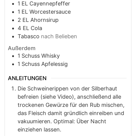
1
EL
Cayennepfeffer
1
EL
Worcestersauce
2
EL
Ahornsirup
4
EL
Cola
Tabasco
nach Belieben
Außerdem
1
Schuss
Whisky
1
Schuss
Apfelessig
ANLEITUNGEN
Die Schweinerippen von der Silberhaut
befreien (siehe Video), anschließend alle
trockenen Gewürze für den Rub mischen,
das Fleisch damit gründlich einreiben und
vakuumieren. Optimal: Über Nacht
einziehen lassen.