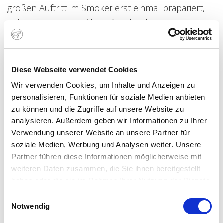
großen Auftritt im Smoker erst einmal präpariert,
indem es von der zähen Knochenhaut an der
Unterseite der Rippen befreit wird. Damit ist ein
wichtiger Schritt in Richtung Fleischzartheit getan
und zusätzlich ist der Weg frei für die Gewürze, die
Diese Webseite verwendet Cookies
nun bis ins Innere eindringen können. Das
Wir verwenden Cookies, um Inhalte und Anzeigen zu
geschieht natürlich nicht von jetzt auf gleich –
personalisieren, Funktionen für soziale Medien anbieten
deshalb sollte das Fleisch im Rub mindestens
zu können und die Zugriffe auf unsere Website zu
analysieren. Außerdem geben wir Informationen zu Ihrer
über Nacht ruhen können. Um den Effekt noch zu
Verwendung unserer Website an unsere Partner für
verstärken, am besten im Vakuumbeutel – so
soziale Medien, Werbung und Analysen weiter. Unsere
überträgt sich der Geschmack aus dem Rub
Partner führen diese Informationen möglicherweise mit
optimal auf die Spareribs.
weiteren Daten zusammen, die Sie ihnen bereitgestellt
haben oder die sie im Rahmen Ihrer Nutzung der Dienste
gesammelt haben. Sie geben Einwilligung zu unseren
Einwilligungsauswahl
Cookies, wenn Sie unsere Webseite weiterhin nutzen.
Notwendig