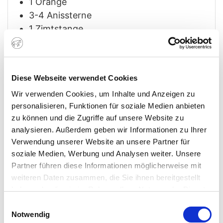
1
Orange
3-4
Anissterne
1
Zimtstange
2-3
EL
Ahornsirup
1
EL
Koriander
1
TL
Piment
Diese Webseite verwendet Cookies
1
TL
Nelken
Wir verwenden Cookies, um Inhalte und Anzeigen zu
Saucenansatz
personalisieren, Funktionen für soziale Medien anbieten
Suppengemüse
Lauch, Schalotten,
zu können und die Zugriffe auf unsere Website zu
Möhren, Sellerie
analysieren. Außerdem geben wir Informationen zu Ihrer
1/2
Flasche
Portwein
Verwendung unserer Website an unsere Partner für
soziale Medien, Werbung und Analysen weiter. Unsere
2-3
EL
Tomatenmark
Partner führen diese Informationen möglicherweise mit
1
TL
Stärke
mit 2-3 EL kaltem Wasser
weiteren Daten zusammen, die Sie ihnen bereitgestellt
Öl zum Braten
haben oder die sie im Rahmen Ihrer Nutzung der Dienste
Kürbisrösti
gesammelt haben. Sie geben Einwilligung zu unseren
Einwilligungsauswahl
3/4
Hokkaido
Cookies, wenn Sie unsere Webseite weiterhin nutzen.
Notwendig