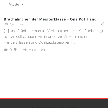
Älteste
Brathähnchen der Meisterklasse - One Pot Hendl
2 Jahre zuvor
[…] und Prädikate man als Verbraucher beim Kauf unbedingt
achten sollte, haben wir in unserem Artikel rund um
Handelsklassen und Qualitätskategorien […]
Antworten
0