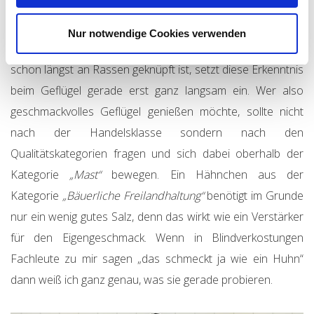
Hähnchen – hier auch mit 70% Getreide im Futter
allerdings als Getreide-Mix entsprechend geschrotet.
Nur notwendige Cookies verwenden
Während beim Rind die geschmackliche Differenzierung
schon längst an Rassen geknüpft ist, setzt diese Erkenntnis
beim Geflügel gerade erst ganz langsam ein. Wer also
geschmackvolles Geflügel genießen möchte, sollte nicht
nach der Handelsklasse sondern nach den
Qualitätskategorien fragen und sich dabei oberhalb der
Kategorie
„Mast“
bewegen. Ein Hähnchen aus der
Kategorie
„Bäuerliche Freilandhaltung“
benötigt im Grunde
nur ein wenig gutes Salz, denn das wirkt wie ein Verstärker
für den Eigengeschmack. Wenn in Blindverkostungen
Fachleute zu mir sagen „das schmeckt ja wie ein Huhn“
dann weiß ich ganz genau, was sie gerade probieren.