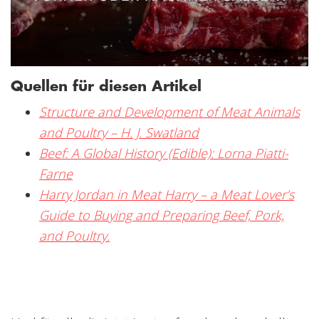
Quellen für diesen Artikel
Structure and Development of Meat Animals
and Poultry –
H. J. Swatland
Beef: A Global History (Edible): Lorna Piatti-
Farne
Harry Jordan in Meat Harry – a Meat Lover’s
Guide to Buying and Preparing Beef, Pork,
and Poultry.