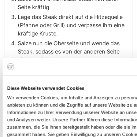
Seite kräftig
Lege das Steak direkt auf die Hitzequelle
(Pfanne oder Grill) und verpasse ihm eine
kräftige Kruste.
Salze nun die Oberseite und wende das
Steak, sodass es von der anderen Seite
eine herrliche Kruste bekommt.
Gib das Steak jetzt in eine indirekte
Hitzezobe (Ofen oder indirekte Hitze am
Grill) bei etwa 160 Grad.
Diese Webseite verwendet Cookies
Warte nun bis das Steak eine
Wir verwenden Cookies, um Inhalte und Anzeigen zu personal
Kerntemperatur von 54 Grad erreicht hat.
anbieten zu können und die Zugriffe auf unsere Website zu 
Nimm es aus dem Ofen und lege es zum
Informationen zu Ihrer Verwendung unserer Website an unse
und Analysen weiter. Unsere Partner führen diese Informati
Ruhen auf ein leicht vorgewärmtes
zusammen, die Sie ihnen bereitgestellt haben oder die sie 
Holzbrett.
gesammelt haben. Sie geben Einwilligung zu unseren Cookie