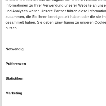
Abonnieren
Informationen zu Ihrer Verwendung unserer Website an unse
und Analysen weiter. Unsere Partner führen diese Informati
zusammen, die Sie ihnen bereitgestellt haben oder die sie 
gesammelt haben. Sie geben Einwilligung zu unseren Cookie
nutzen.
Einwilligungsauswahl
Notwendig
1
KOMMENTAR
Älteste
Präferenzen
Perlhuhnbrüstchen an Thymianjus - edles
Statistiken
Geflügelrezept
3 Jahre zuvor
Marketing
[…] Geschmack erinnert an Fasan und Rebhuhn. Wer mehr
über diese Delikatesse wissen möchte, ist bei
Fleischglück genau […]