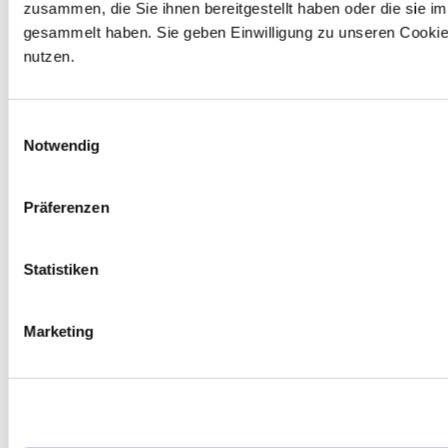
zusammen, die Sie ihnen bereitgestellt haben oder die sie 
gesammelt haben. Sie geben Einwilligung zu unseren Cookie
LIEBLINGSPRODUKTE
nutzen.
Das Steak Quartett
Einwilligungsauswahl
Notwendig
Fleischglück Messer 3S von David Pietralla
3er-Gewürzset - Purple Tasmanian, Hokus PORKus,
Präferenzen
Holy Cow
Statistiken
MEISTGELESENE ARTIKEL
Marketing
Die Kunst, eine ganze Ente im Ofen zu Garen – mit
Knusperhaut und saftigem Fleisch
Boeuf Bourguignon in Perfektion – Schritt für Schritt