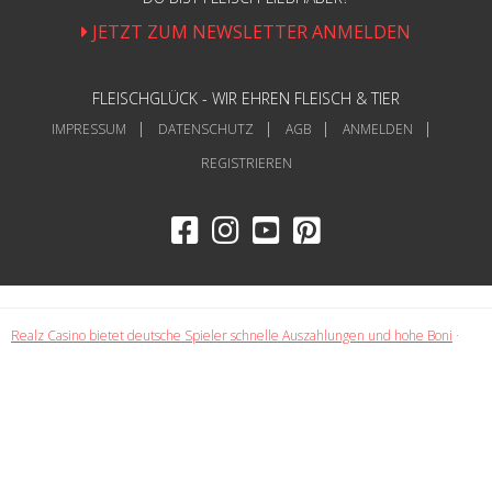
JETZT ZUM NEWSLETTER ANMELDEN
FLEISCHGLÜCK - WIR EHREN FLEISCH & TIER
IMPRESSUM
DATENSCHUTZ
AGB
ANMELDEN
REGISTRIEREN
Realz Casino bietet deutsche Spieler schnelle Auszahlungen und hohe Boni
·