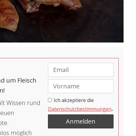
d um Fleisch
n!
Ich akzeptiere die
lt Wissen rund
.
Datenschutzbestimmungen
 neuen
ote.
nlos möglich