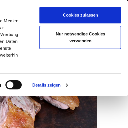
GESCHÄFT EINTRAGEN
Cookies zulassen
N
SHOP
STEAKSUCHE
AKADEMIE
le Medien
ir
Nur notwendige Cookies
, Werbung
verwenden
ren Daten
ienste
weiterhin
g
Details zeigen