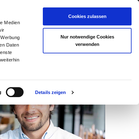
GESCHÄFT EINTRAGEN
Cookies zulassen
N
SHOP
STEAKSUCHE
AKADEMIE
le Medien
ir
Nur notwendige Cookies
, Werbung
verwenden
ren Daten
ienste
weiterhin
g
Details zeigen