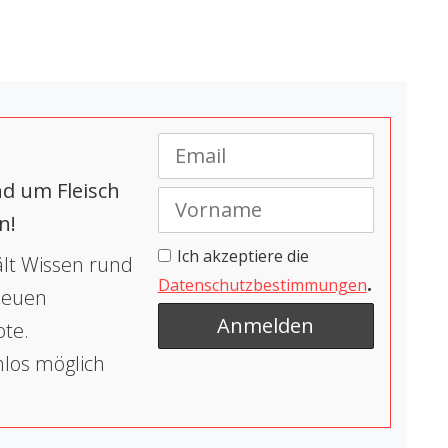
d um Fleisch
n!
Ich akzeptiere die
lt Wissen rund
.
Datenschutzbestimmungen
 neuen
ote.
nlos möglich