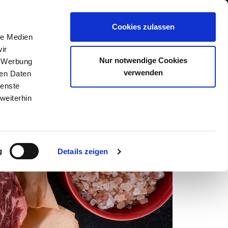
GESCHÄFT EINTRAGEN
Cookies zulassen
N
SHOP
STEAKSUCHE
AKADEMIE
le Medien
ir
Nur notwendige Cookies
, Werbung
verwenden
ren Daten
ienste
weiterhin
g
Details zeigen