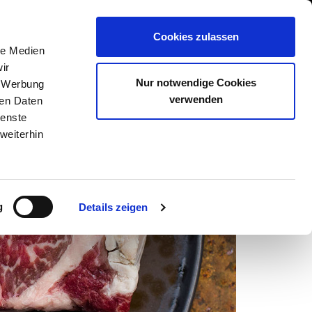
GESCHÄFT EINTRAGEN
Cookies zulassen
N
SHOP
STEAKSUCHE
AKADEMIE
le Medien
ir
Nur notwendige Cookies
, Werbung
verwenden
ren Daten
ienste
weiterhin
g
Details zeigen