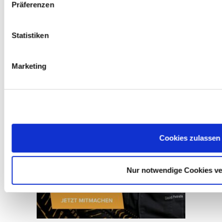
Präferenzen
Die Kunst, eine ganze Ente im Ofen zu Garen – mit
Statistiken
Knusperhaut und saftigem Fleisch
Boeuf Bourguignon in Perfektion – Schritt für Schritt
Marketing
Das perfekte Gulasch: Mit Portwein und altem
Balsamico
Cookies zulassen
Nur notwendige Cookies v