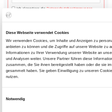
.
Ich akzeptiere die
Datenschutzbestimmungen
Diese Webseite verwendet Cookies
Wir verwenden Cookies, um Inhalte und Anzeigen zu personal
anbieten zu können und die Zugriffe auf unsere Website zu 
LIEBLINGSPRODUKTE
Informationen zu Ihrer Verwendung unserer Website an unse
und Analysen weiter. Unsere Partner führen diese Informati
Das Steak Quartett
zusammen, die Sie ihnen bereitgestellt haben oder die sie 
gesammelt haben. Sie geben Einwilligung zu unseren Cookie
Fleischglück Messer 3S von David Pietralla
nutzen.
3er-Gewürzset - Purple Tasmanian, Hokus PORKus,
Holy Cow
Einwilligungsauswahl
Notwendig
MEISTGELESENE ARTIKEL