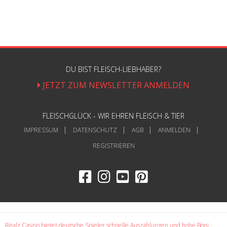
DU BIST FLEISCH-LIEBHABER?
JETZT ZUM NEWSLETTER ANMELDEN
FLEISCHGLÜCK - WIR EHREN FLEISCH & TIER
IMPRESSUM
DATENSCHUTZ
AGB
ANMELDEN
REGISTRIEREN
Realz Casino bietet deutsche Spieler schnelle Auszahlungen und hohe Boni
·