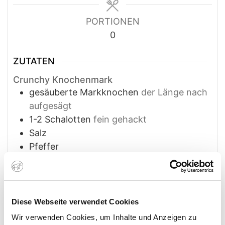
PORTIONEN
0
ZUTATEN
Crunchy Knochenmark
gesäuberte Markknochen
der Länge nach
aufgesägt
1-2
Schalotten
fein gehackt
Salz
Pfeffer
1
Hand voll
Panko
1
Hand voll
Parmesan
frisch gerieben
Baguette
Rettichsprossen
Diese Webseite verwendet Cookies
Wir verwenden Cookies, um Inhalte und Anzeigen zu
Knochenmarkbutter