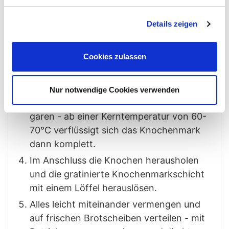
Knochen in einer Fettwanne (um
herausfliesendes Knochenmark
Details zeigen
aufzufangen) für 10-15 Minuten bei
geschlossenem Garraum auf eine
Cookies zulassen
Kerntemperatur von ca. 50°C bringen
Zwischendurch noch einmal mit dem
austretenden Fett übergießen und weitere
Nur notwendige Cookies verwenden
10 Minuten mit geschlossenem Deckel
garen - ab einer Kerntemperatur von 60-
70°C verflüssigt sich das Knochenmark
dann komplett.
Im Anschluss die Knochen herausholen
und die gratinierte Knochenmarkschicht
mit einem Löffel herauslösen.
Alles leicht miteinander vermengen und
auf frischen Brotscheiben verteilen - mit