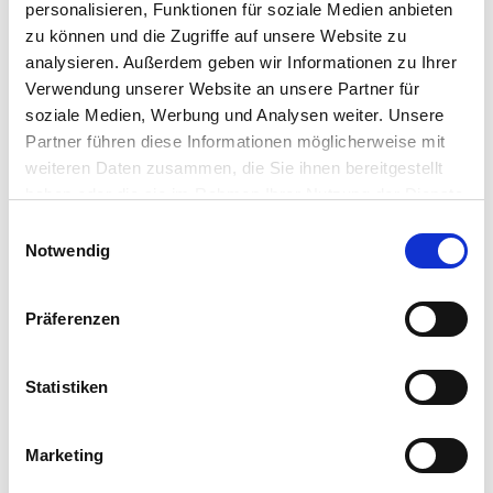
personalisieren, Funktionen für soziale Medien anbieten
150
g
flüssiges Knochenmark
noch warm
zu können und die Zugriffe auf unsere Website zu
150
g
Butter
zimmerwarm
analysieren. Außerdem geben wir Informationen zu Ihrer
Salz
Verwendung unserer Website an unsere Partner für
Pfeffer
optional - Tasmanischer Pfeffer
soziale Medien, Werbung und Analysen weiter. Unsere
Oliven
Partner führen diese Informationen möglicherweise mit
Kapern
weiteren Daten zusammen, die Sie ihnen bereitgestellt
Lauchzwiebelringe
haben oder die sie im Rahmen Ihrer Nutzung der Dienste
gesammelt haben. Sie geben Einwilligung zu unseren
Zitronenabrieb
Einwilligungsauswahl
Cookies, wenn Sie unsere Webseite weiterhin nutzen.
Notwendig
ANLEITUNGEN
Crunchy Knochenmark
Präferenzen
Für die Kruste die gehackten Schalotten,
Panko, Parmesan, Salz und Pfeffer
Statistiken
vermischen und als dicke Schicht auf die
Markknochen verteilen.
Marketing
Den Grill auf 180°C vorheizen und die