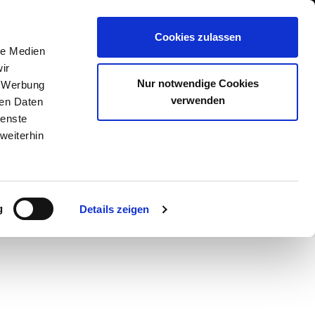
GESCHÄFT EINTRAGEN
Cookies zulassen
N
SHOP
STEAKSUCHE
AKADEMIE
le Medien
ir
Nur notwendige Cookies
, Werbung
verwenden
ren Daten
ienste
weiterhin
g
Details zeigen