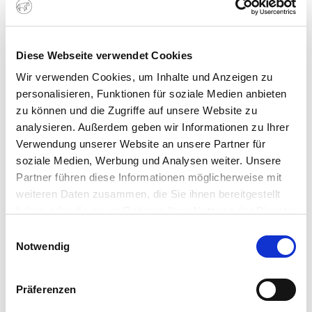
neuen Produkten, sowie exklusive
Angebote.
Die Abmeldung ist jederzeit kostenlos
Diese Webseite verwendet Cookies
möglich
Wir verwenden Cookies, um Inhalte und Anzeigen zu
personalisieren, Funktionen für soziale Medien anbieten
zu können und die Zugriffe auf unsere Website zu
analysieren. Außerdem geben wir Informationen zu Ihrer
Verwendung unserer Website an unsere Partner für
soziale Medien, Werbung und Analysen weiter. Unsere
.
Ich akzeptiere die
Datenschutzbestimmungen
Partner führen diese Informationen möglicherweise mit
weiteren Daten zusammen, die Sie ihnen bereitgestellt
haben oder die sie im Rahmen Ihrer Nutzung der Dienste
gesammelt haben. Sie geben Einwilligung zu unseren
Einwilligungsauswahl
Cookies, wenn Sie unsere Webseite weiterhin nutzen.
Notwendig
THEMEN
Präferenzen