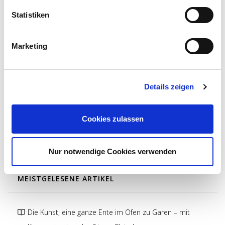
FLEISCHBRANCHE
Statistiken
Marketing
LIEBLINGSPRODUKTE
Details zeigen
Das Steak Quartett
Fleischglück Messer 3S von David Pietralla
Cookies zulassen
3er-Gewürzset - Purple Tasmanian, Hokus PORKus,
Holy Cow
Nur notwendige Cookies verwenden
MEISTGELESENE ARTIKEL
Die Kunst, eine ganze Ente im Ofen zu Garen – mit