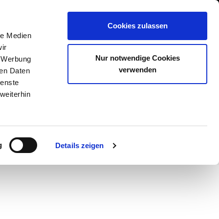
GESCHÄFT EINTRAGEN
Cookies zulassen
N
SHOP
STEAKSUCHE
AKADEMIE
le Medien
ir
Nur notwendige Cookies
, Werbung
verwenden
ren Daten
ienste
weiterhin
g
Details zeigen