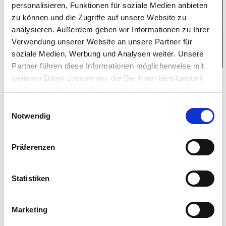
personalisieren, Funktionen für soziale Medien anbieten
zu können und die Zugriffe auf unsere Website zu
analysieren. Außerdem geben wir Informationen zu Ihrer
Verwendung unserer Website an unsere Partner für
soziale Medien, Werbung und Analysen weiter. Unsere
Partner führen diese Informationen möglicherweise mit
weiteren Daten zusammen, die Sie ihnen bereitgestellt
Bellota Schinken – Kurzportrait vom
haben oder die sie im Rahmen Ihrer Nutzung der Dienste
Ibérico Schwein
gesammelt haben. Sie geben Einwilligung zu unseren
Einwilligungsauswahl
Cookies, wenn Sie unsere Webseite weiterhin nutzen.
Die Geschichte der iberischen Schweine in den
Notwendig
Eichenwäldern ist jedem Fleischliebhaber
geläufig. Und fast jeder kann von sich behaupten
Präferenzen
schon einmal den berühmten Ibérico Schinken
probiert zu haben. Doch woran erkennt man die
Statistiken
Qualitätsunterschiede? Und worin unterscheiden
sich die unzählig angebotenen Rohschinken?
Marketing
Diese und noch weitere Fragen wollen wir mit